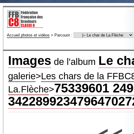
Accueil photos et vidéos
>
Parcourir :
Images
Le ch
de l'album
galerie
>
Les chars de la FFBC
75339601 24
La.Flèche
>
342289923479647027
<<