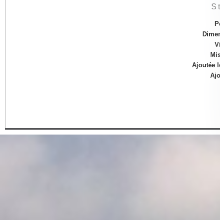
S
P
Dime
V
Mis
Ajoutée l
Ajo